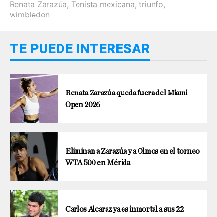
Renata Zarazúa
,
Tenista mexicana
,
triunfo
,
wimbledon
TE PUEDE INTERESAR
Renata Zarazúa queda fuera del Miami
Open 2026
Eliminan a Zarazúa y a Olmos en el torneo
WTA 500 en Mérida
Carlos Alcaraz ya es inmortal a sus 22