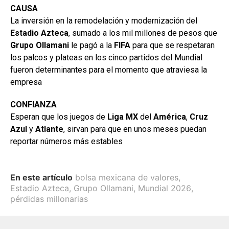
CAUSA
La inversión en la remodelación y modernización del
Estadio
Azteca
, sumado a los mil millones de pesos que
Grupo Ollamani
le pagó a la
FIFA
para que se respetaran
los palcos y plateas en los cinco partidos del Mundial
fueron determinantes para el momento que atraviesa la
empresa
CONFIANZA
Esperan que los juegos de
Liga MX
del
América
,
Cruz
Azul
y
Atlante
, sirvan para que en unos meses puedan
reportar números más estables
En este artículo
bolsa mexicana de valores
,
Estadio Azteca
,
Grupo Ollamani
,
Mundial 2026
,
pérdidas millonarias