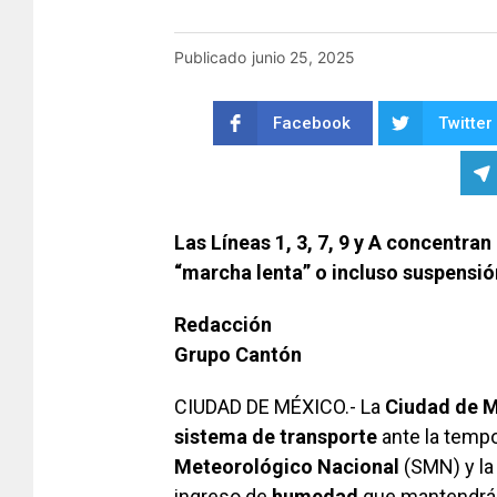
Publicado
junio 25, 2025
Facebook
Twitter
Las Líneas 1, 3, 7, 9 y A concentr
“marcha lenta” o incluso suspensi
Redacción
Grupo Cantón
CIUDAD DE MÉXICO.- La
Ciudad de 
sistema de transporte
ante la tempo
Meteorológico Nacional
(SMN) y la
ingreso de
humedad
que mantendrán