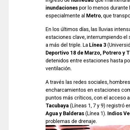
inundaciones
por lo menos durante l
especialmente al
Metro
, que transp
En los últimos días, las lluvias int
estaciones clave, interrumpiendo el 
a más del triple. La
Línea 3
(Universid
Deportivo 18 de Marzo, Potrero y T
detenidos entre estaciones hasta po
ventilación.
A través las redes sociales, hombre
encharcamientos en estaciones c
puntos más críticos, con el acceso a
Tacubaya
(Líneas 1, 7 y 9) registró
Agua y Balderas
(Línea 1).
Indios V
problemas de drenaje.