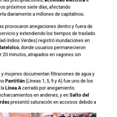
os próximos siete días, afectando
orta diariamente a millones de capitalinos.
ensas provocaron anegaciones dentro y fuera de
servicio y extendiendo los tiempos de traslado
ad-Indios Verdes) registró inundaciones en
latelolco
, donde usuarios permanecieron
r 20 minutos, atrapados en vagones sin
s y mujeres documentan filtraciones de agua y
omo
Pantitlán
(Líneas 1, 5, 9 y A) fue uno de los
 la
Línea A
cerrado por anegamiento.
 encharcamientos en andenes, y en
Salto del
erdes
presentó saturación en accesos debido a