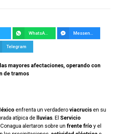
WhatsApp
Messenger
Telegram
an las mayores afectaciones, operando con
ón de tramos
México
enfrenta un verdadero
viacrucis
en su
rada atípica de
lluvias
. El
Servicio
 Conagua alertaron sobre un
frente frío
y el
 las precipitaciones,
actividad eléctrica
e