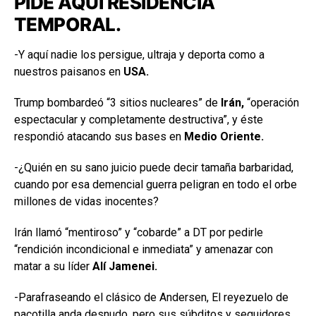
PIDE AQUÍ RESIDENCIA
TEMPORAL.
-Y aquí nadie los persigue, ultraja y deporta como a
nuestros paisanos en
USA.
Trump bombardeó “3 sitios nucleares” de
Irán,
“operación
espectacular y completamente destructiva”, y éste
respondió atacando sus bases en
Medio Oriente.
-¿Quién en su sano juicio puede decir tamaña barbaridad,
cuando por esa demencial guerra peligran en todo el orbe
millones de vidas inocentes?
Irán llamó “mentiroso” y “cobarde” a DT por pedirle
“rendición incondicional e inmediata” y amenazar con
matar a su líder
Alí Jamenei.
-Parafraseando el clásico de Andersen, El reyezuelo de
pacotilla anda desnudo, pero sus súbditos y seguidores