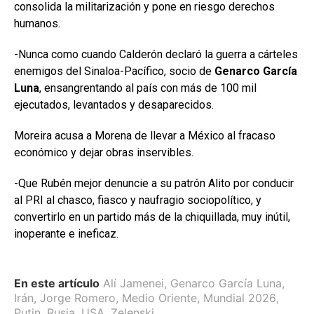
consolida la militarización y pone en riesgo derechos
humanos.
-Nunca como cuando Calderón declaró la guerra a cárteles
enemigos del Sinaloa-Pacífico, socio de
Genarco García
Luna
, ensangrentando al país con más de 100 mil
ejecutados, levantados y desaparecidos.
Moreira acusa a Morena de llevar a México al fracaso
económico y dejar obras inservibles.
-Que Rubén mejor denuncie a su patrón Alito por conducir
al PRI al chasco, fiasco y naufragio sociopolítico, y
convertirlo en un partido más de la chiquillada, muy inútil,
inoperante e ineficaz.
En este artículo
Alí Jamenei
,
Genarco García Luna
,
Irán
,
Jorge Romero
,
Medio Oriente
,
Mundial 2026
,
Putin
,
Rusia
,
USA
,
Zelenski