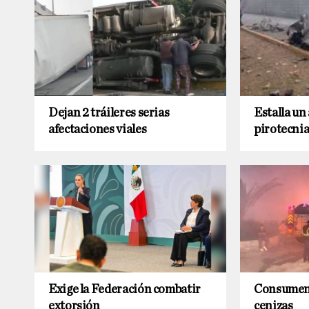
Dejan 2 tráileres serias
Estalla un
afectaciones viales
pirotecni
Exige la Federación combatir
Consumen 
extorsión
cenizas