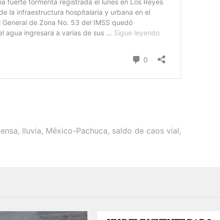
tensa
,
lluvia
,
México-Pachuca
,
saldo de caos vial
,