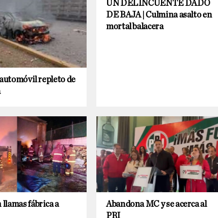
UN DELINCUENTE DADO
DE BAJA | Culmina asalto en
mortal balacera
 automóvil repleto de
a
llamas fábrica a
Abandona MC y se acerca al
PRI