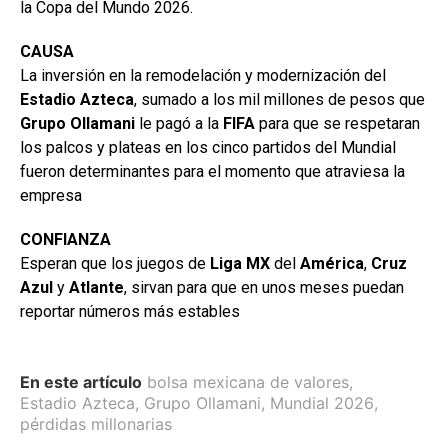
la Copa del Mundo 2026.
CAUSA
La inversión en la remodelación y modernización del
Estadio
Azteca
, sumado a los mil millones de pesos que
Grupo Ollamani
le pagó a la
FIFA
para que se respetaran
los palcos y plateas en los cinco partidos del Mundial
fueron determinantes para el momento que atraviesa la
empresa
CONFIANZA
Esperan que los juegos de
Liga MX
del
América
,
Cruz
Azul
y
Atlante
, sirvan para que en unos meses puedan
reportar números más estables
En este artículo
bolsa mexicana de valores
,
Estadio Azteca
,
Grupo Ollamani
,
Mundial 2026
,
pérdidas millonarias