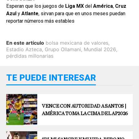
Esperan que los juegos de
Liga MX
del
América
,
Cruz
Azul
y
Atlante
, sirvan para que en unos meses puedan
reportar números más estables
En este artículo
bolsa mexicana de valores
,
Estadio Azteca
,
Grupo Ollamani
,
Mundial 2026
,
pérdidas millonarias
TE PUEDE INTERESAR
VENCE CON AUTORIDAD A SANTOS |
AMÉRICA TOMA LA CIMA DEL AP2026