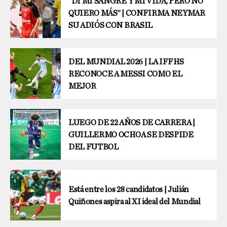
“DI MI SANGRE Y MI VIDA, PERO NO
QUIERO MÁS” | CONFIRMA NEYMAR
SU ADIÓS CON BRASIL
DEL MUNDIAL 2026 | LA IFFHS
RECONOCE A MESSI COMO EL
MEJOR
LUEGO DE 22 AÑOS DE CARRERA |
GUILLERMO OCHOA SE DESPIDE
DEL FUTBOL
Está entre los 28 candidatos | Julián
Quiñones aspira al XI ideal del Mundial