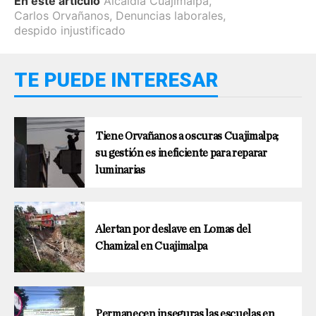
En este artículo
Alcaldía Cuajimalpa
,
Carlos Orvañanos
,
Denuncias laborales
,
despido injustificado
TE PUEDE INTERESAR
Tiene Orvañanos a oscuras Cuajimalpa;
su gestión es ineficiente para reparar
luminarias
Alertan por deslave en Lomas del
Chamizal en Cuajimalpa
Permanecen inseguras las escuelas en