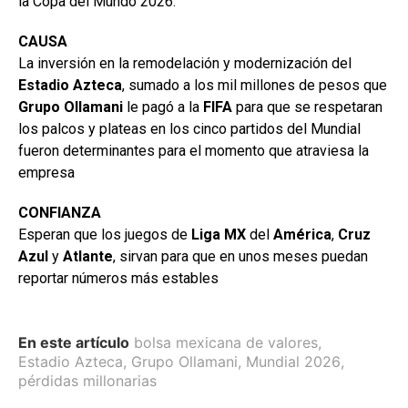
la Copa del Mundo 2026.
CAUSA
La inversión en la remodelación y modernización del
Estadio
Azteca
, sumado a los mil millones de pesos que
Grupo Ollamani
le pagó a la
FIFA
para que se respetaran
los palcos y plateas en los cinco partidos del Mundial
fueron determinantes para el momento que atraviesa la
empresa
CONFIANZA
Esperan que los juegos de
Liga MX
del
América
,
Cruz
Azul
y
Atlante
, sirvan para que en unos meses puedan
reportar números más estables
En este artículo
bolsa mexicana de valores
,
Estadio Azteca
,
Grupo Ollamani
,
Mundial 2026
,
pérdidas millonarias