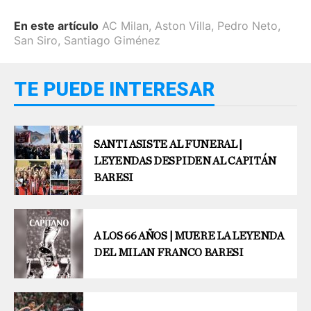
En este artículo
AC Milan
,
Aston Villa
,
Pedro Neto
,
San Siro
,
Santiago Giménez
TE PUEDE INTERESAR
SANTI ASISTE AL FUNERAL |
LEYENDAS DESPIDEN AL CAPITÁN
BARESI
A LOS 66 AÑOS | MUERE LA LEYENDA
DEL MILAN FRANCO BARESI