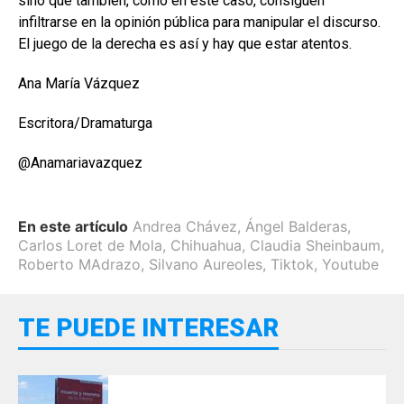
sino que también, como en este caso, consiguen
infiltrarse en la opinión pública para manipular el discurso.
El juego de la derecha es así y hay que estar atentos.
Ana María Vázquez
Escritora/Dramaturga
@Anamariavazquez
En este artículo
Andrea Chávez
,
Ángel Balderas
,
Carlos Loret de Mola
,
Chihuahua
,
Claudia Sheinbaum
,
Roberto MAdrazo
,
Silvano Aureoles
,
Tiktok
,
Youtube
TE PUEDE INTERESAR