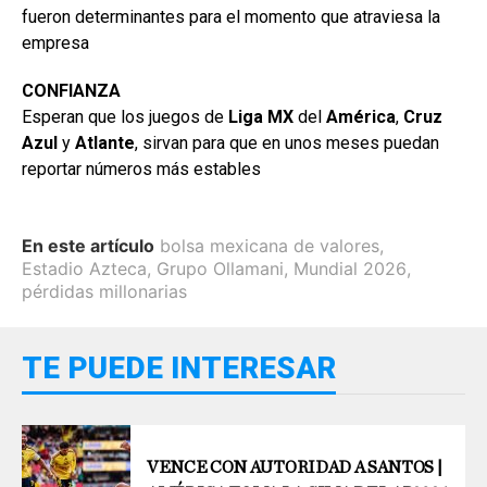
fueron determinantes para el momento que atraviesa la
empresa
CONFIANZA
Esperan que los juegos de
Liga MX
del
América
,
Cruz
Azul
y
Atlante
, sirvan para que en unos meses puedan
reportar números más estables
En este artículo
bolsa mexicana de valores
,
Estadio Azteca
,
Grupo Ollamani
,
Mundial 2026
,
pérdidas millonarias
TE PUEDE INTERESAR
VENCE CON AUTORIDAD A SANTOS |