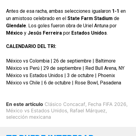
Antes de esa racha, ambas selecciones igualaron
1-1
en
un amistoso celebrado en el
State Farm Stadium
de
Glendale
. Los goles fueron obra de Uriel Antuna por
México
y
Jesús Ferreira
por
Estados
Unidos
.
CALENDARIO DEL TRI:
México vs Colombia | 26 de septiembre | Baltimore
México vs Perú | 29 de septiembre | Red Bull Arena, NY
México vs Estados Unidos | 3 de octubre | Phoenix
México vs Chile | 6 de octubre | Rose Bowl, Pasadena
En este artículo
Clásico Concacaf
,
Fecha FIFA 2026
,
México vs Estados Unidos
,
Rafael Márquez
,
selección mexicana