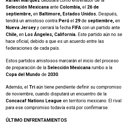
Rafael Márquez
debutará como entrenador de la
Selección Mexicana
ante
Colombia,
el
26 de
septiembre,
en
Baltimore, Estados Unidos.
Después,
tendrá un amistoso contra
Perú
el
29
de
septiembre,
en
Nueva Jersey
y cerrará la fecha
FIFA
con un partido ante
Chile,
en
Los Ángeles, California.
Este partido aún no se
hace oficial, debido a que es un acuerdo entre las
federaciones de cada país.
Estos partidos amistosos marcarán el inicio del proceso
de preparación de la
Selección Mexicana
rumbo a la
Copa
del Mundo
de
2030
.
Además, el
Tri
aún tiene pendiente definir su compromiso
de noviembre, cuando disputará un encuentro de la
Concacaf Nations
League
en territorio mexicano. El rival
para ese compromiso todavía está por confirmarse.
ÚLTIMO ENFRENTAMIENTOS