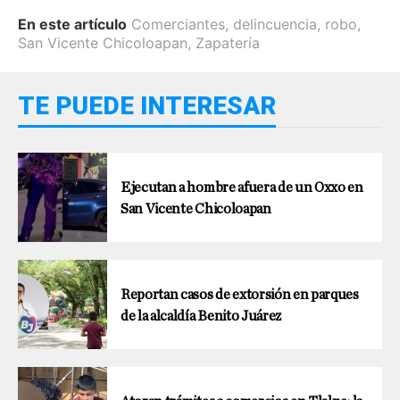
En este artículo
Comerciantes
,
delincuencia
,
robo
,
San Vicente Chicoloapan
,
Zapatería
TE PUEDE INTERESAR
Ejecutan a hombre afuera de un Oxxo en
San Vicente Chicoloapan
Reportan casos de extorsión en parques
de la alcaldía Benito Juárez