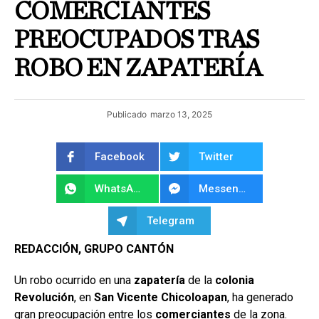
COMERCIANTES
PREOCUPADOS TRAS
ROBO EN ZAPATERÍA
Publicado
marzo 13, 2025
Facebook
Twitter
WhatsApp
Messenger
Telegram
REDACCIÓN, GRUPO CANTÓN
Un robo ocurrido en una
zapatería
de la
colonia
Revolución
, en
San Vicente Chicoloapan
, ha generado
gran preocupación entre los
comerciantes
de la zona.