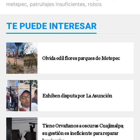
metepec
,
patrullajes insuficientes
,
robos
TE PUEDE INTERESAR
Olvida edil flores parques de Metepec
Exhiben disputa por La Asunción
Tiene Orvañanos a oscuras Cuajimalpa;
su gestión es ineficiente para reparar