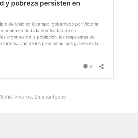
ilchis Viveros
,
Zinacantepec