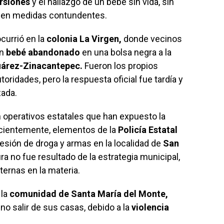
rsiones
y el hallazgo de un bebé sin vida, sin
omen medidas contundentes.
currió en la
colonia La Virgen,
donde vecinos
un
bebé abandonado
en una bolsa negra a la
uárez-Zinacantepec.
Fueron los propios
oridades, pero la respuesta oficial fue tardía y
zada.
operativos estatales que han expuesto la
cientemente, elementos de la
Policía Estatal
esión de droga y armas en la localidad de
San
ra no fue resultado de la estrategia municipal,
ternas en la materia.
 la
comunidad de Santa María del Monte,
no salir de sus casas, debido a la
violencia