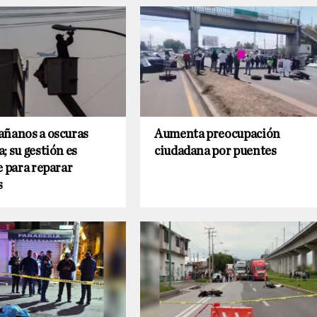
añanos a oscuras
Aumenta preocupación
; su gestión es
ciudadana por puentes
e para reparar
s