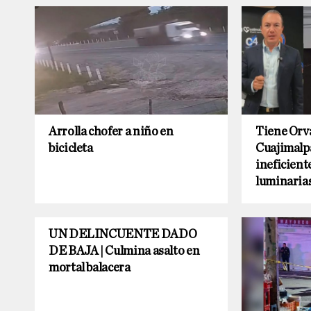
Arrolla chofer a niño en
Tiene Orv
bicicleta
Cuajimalpa
ineficient
luminaria
UN DELINCUENTE DADO
DE BAJA | Culmina asalto en
mortal balacera