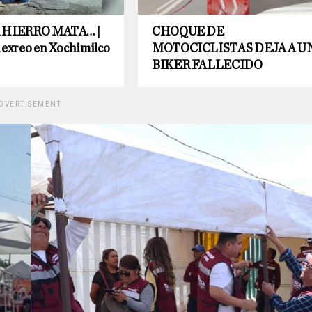
 HIERRO MATA… |
CHOQUE DE
 exreo en Xochimilco
MOTOCICLISTAS DEJA A U
BIKER FALLECIDO
DVERTISEMENT