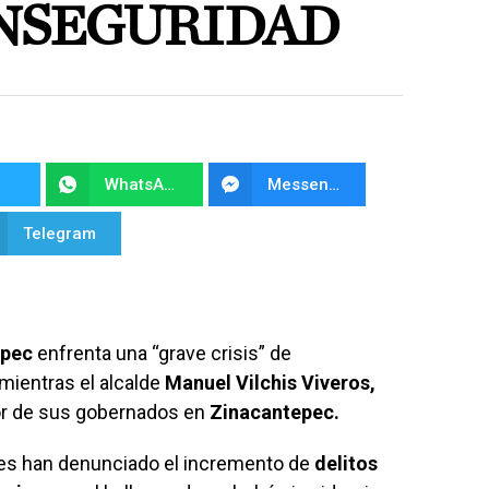
INSEGURIDAD
WhatsApp
Messenger
Telegram
epec
enfrenta una “grave crisis” de
 mientras el alcalde
Manuel Vilchis Viveros,
or de sus gobernados en
Zinacantepec.
tes han denunciado el incremento de
delitos