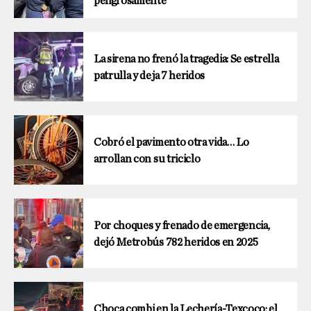
peligrosamente
La sirena no frenó la tragedia: Se estrella
patrulla y deja 7 heridos
Cobró el pavimento otra vida… Lo
arrollan con su triciclo
Por choques y frenado de emergencia,
dejó Metrobús 782 heridos en 2025
Choca combi en la Lechería-Texcoco; el