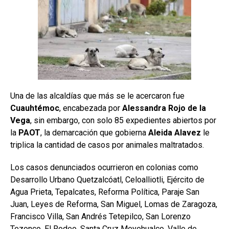
Una de las alcaldías que más se le acercaron fue
Cuauhtémoc
, encabezada por
Alessandra Rojo de la
Vega
, sin embargo, con solo 85 expedientes abiertos por
la
PAOT
, la demarcación que gobierna
Aleida Alavez
le
triplica la cantidad de casos por animales maltratados.
Los casos denunciados ocurrieron en colonias como
Desarrollo Urbano Quetzalcóatl, Celoalliotli, Ejército de
Agua Prieta, Tepalcates, Reforma Política, Paraje San
Juan, Leyes de Reforma, San Miguel, Lomas de Zaragoza,
Francisco Villa, San Andrés Tetepilco, San Lorenzo
Tezonco, El Rodeo, Santa Cruz Meyehualco, Valle de