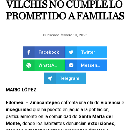
VILCHIS NO CUMPLE LO
PROMETIDO A FAMILIAS
Publicado
febrero 10, 2025
Facebook
Twitter
WhatsApp
Messenger
Telegram
MARIO LÓPEZ
Edomex.
–
Zinacantepec
enfrenta una ola de
violencia
e
inseguridad
que ha puesto en jaque a la población,
particularmente en la comunidad de
Santa María del
Monte,
donde los habitantes denuncian
extorsiones,