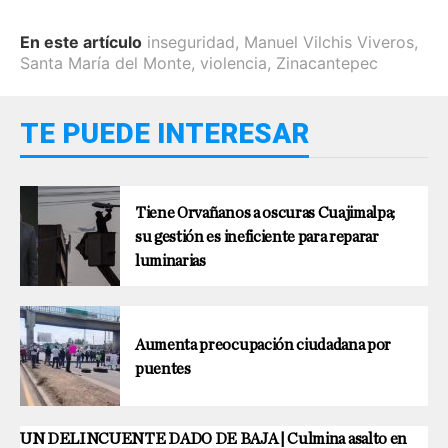
En este artículo
inseguridad
,
Manuel Vilchis Viveros
,
Santa María del Monte
,
violencia
,
Zinacantepec
TE PUEDE INTERESAR
Tiene Orvañanos a oscuras Cuajimalpa;
su gestión es ineficiente para reparar
luminarias
Aumenta preocupación ciudadana por
puentes
UN DELINCUENTE DADO DE BAJA | Culmina asalto en