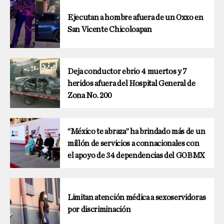
Ejecutan a hombre afuera de un Oxxo en
San Vicente Chicoloapan
Deja conductor ebrio 4 muertos y 7
heridos afuera del Hospital General de
Zona No. 200
“México te abraza” ha brindado más de un
millón de servicios a connacionales con
el apoyo de 34 dependencias del GOBMX
Limitan atención médica a sexoservidoras
por discriminación