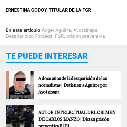
ERNESTINA GODOY, TITULAR DE LA FGR
En este artículo
Ángel Aguirre
,
Ayotzinapa
,
Desaparición Forzada
,
FGR
,
prisión preventiva
TE PUEDE INTERESAR
A doce años de la desaparición de los
normalistas | Detienen a Aguirre por
Ayotzinapa
AUTOR INTELECTUAL DEL CRIMEN
DE CARLOS MANZO | Dictan prisión
preventiva El R1