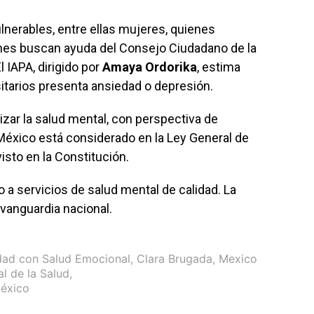
lnerables, entre ellas mujeres, quienes
enes buscan ayuda del Consejo Ciudadano de la
El IAPA, dirigido por
Amaya Ordorika
, estima
sitarios presenta ansiedad o depresión.
izar la salud mental, con perspectiva de
México está considerado en la Ley General de
isto en la Constitución.
a servicios de salud mental de calidad. La
 vanguardia nacional.
dad con Salud Emocional
,
Clara Brugada
,
Mexico
l de la Salud
,
México