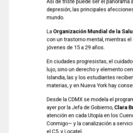
Así de triste puede ser el panorama 
depresión, las principales afeccione
mundo.
La
Organización Mundial de la Sal
con un trastorno mental, mientras el
jóvenes de 15 a 29 años.
En ciudades progresistas, el cuidad
lujo, sino un derecho y elemento centr
Islandia, las y los estudiantes reci
materias, y en Nueva York hay conse
Desde la CDMX se modela el progr
ayer por la Jefa de Gobierno,
Clara B
atención en cada Utopía en los Cue
Conmigo— y la canalización a servici
el C5, y Locatel.