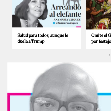
Salud para todos, aunque le
Omite el 
duela a Trump
por festej
A