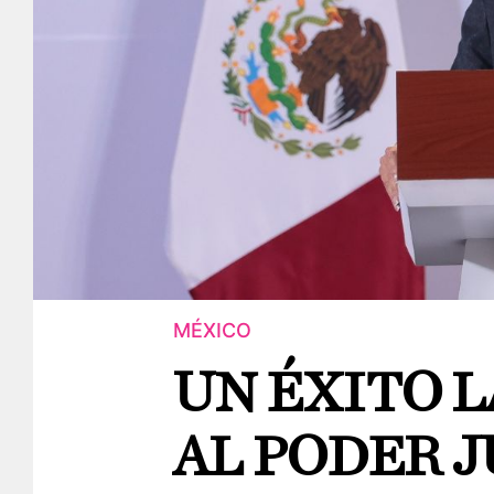
MÉXICO
UN ÉXITO L
AL PODER J