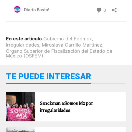
En este artículo
Gobierno del Edomex
,
Irregularidades
,
Miroslava Carrillo Martínez
,
Órgano Superior de Fiscalización del Estado de
México (OSFEM)
TE PUEDE INTERESAR
Sancionan a Somos Mx por
irregularidades