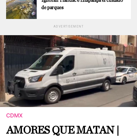
Ignoran Tláhuac e Iztapalapa el cuidado
de parques
ADVERTISEMENT
CDMX
AMORES QUE MATAN |