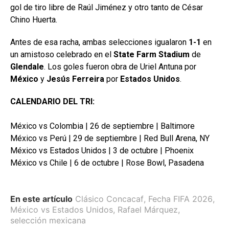
gol de tiro libre de Raúl Jiménez y otro tanto de César
Chino Huerta.
Antes de esa racha, ambas selecciones igualaron
1-1
en
un amistoso celebrado en el
State Farm Stadium
de
Glendale
. Los goles fueron obra de Uriel Antuna por
México
y
Jesús Ferreira
por
Estados
Unidos
.
CALENDARIO DEL TRI:
México vs Colombia | 26 de septiembre | Baltimore
México vs Perú | 29 de septiembre | Red Bull Arena, NY
México vs Estados Unidos | 3 de octubre | Phoenix
México vs Chile | 6 de octubre | Rose Bowl, Pasadena
En este artículo
Clásico Concacaf
,
Fecha FIFA 2026
,
México vs Estados Unidos
,
Rafael Márquez
,
selección mexicana