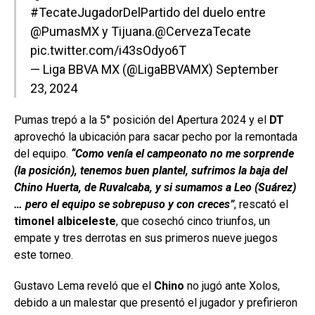
#TecateJugadorDelPartido
del duelo entre
@PumasMX
y Tijuana.
@CervezaTecate
pic.twitter.com/i43sOdyo6T
— Liga BBVA MX (@LigaBBVAMX)
September
23, 2024
Pumas trepó a la 5° posición del Apertura 2024 y el
DT
aprovechó la ubicación para sacar pecho por la remontada
del equipo.
“Como venía el campeonato no me sorprende
(la posición), tenemos buen plantel, sufrimos la baja del
Chino Huerta, de Ruvalcaba, y si sumamos a Leo (Suárez)
… pero el equipo se sobrepuso y con creces”
, rescató el
timonel albiceleste
, que cosechó cinco triunfos, un
empate y tres derrotas en sus primeros nueve juegos
este torneo.
Gustavo Lema reveló que el
Chino
no jugó ante Xolos,
debido a un malestar que presentó el jugador y prefirieron