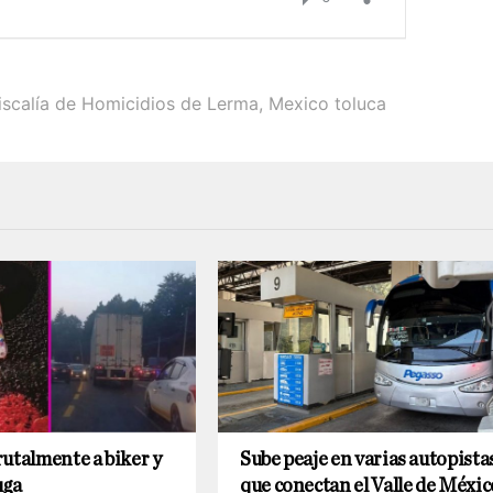
iscalía de Homicidios de Lerma
,
Mexico toluca
utalmente a biker y
Sube peaje en varias autopista
uga
que conectan el Valle de Méxic