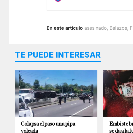
En este artículo
asesinado
,
Balazos
,
F
TE PUEDE INTERESAR
Colapsa el paso una pipa
Embiste br
volcada
se da a la f