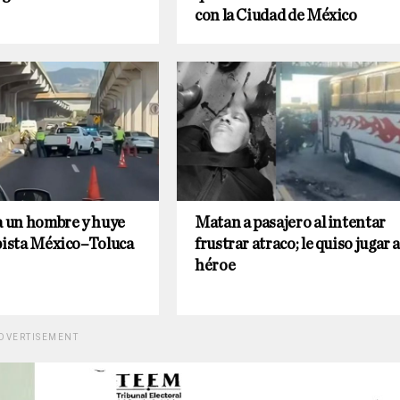
con la Ciudad de México
a un hombre y huye
Matan a pasajero al intentar
pista México–Toluca
frustrar atraco; le quiso jugar a
héroe
DVERTISEMENT