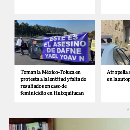
Toman la México-Toluca en
Atropella 
protesta a la lentitud y falta de
en la auto
resultados en caso de
feminicidio en Huixquilucan
A