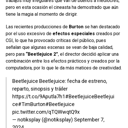
trabajos muy irregulares que van de buenos a mediocres,
pero en esta ocasión el cineasta ha demostrado que aún
tiene la magia al momento de dirigir.
Las recientes producciones de
Burton
se han destacado
por el uso excesivo de
efectos
especiales
creados por
CGI, lo que ha provocado críticas del público, pues
señalan que algunas escenas se vean de baja calidad,
pero para
“Beetlejuice 2”
, el director decidió aplicar una
combinación entre los efectos prácticos y creados por la
computadora, por lo que le da más matices de creatividad.
Beetlejuice Beetlejuice: fecha de estreno,
reparto, sinopsis y tráiler
https://t.co/9Aputla7h1
#BeetlejuiceBeetlejui
ce
#TimBurton
#Beetlejuice
pic.twitter.com/qTQWwqtQ9x
— notiksplay (@notiksplay)
September 7,
2024