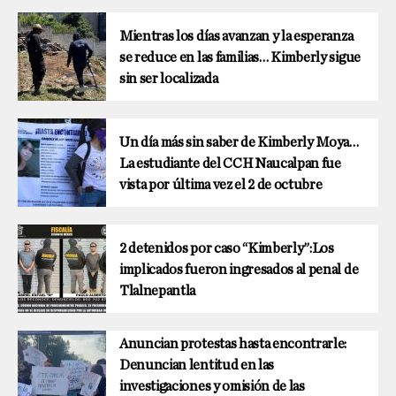
Mientras los días avanzan y la esperanza
se reduce en las familias… Kimberly sigue
sin ser localizada
Un día más sin saber de Kimberly Moya…
La estudiante del CCH Naucalpan fue
vista por última vez el 2 de octubre
2 detenidos por caso “Kimberly”:Los
implicados fueron ingresados al penal de
Tlalnepantla
Anuncian protestas hasta encontrarle:
Denuncian lentitud en las
investigaciones y omisión de las