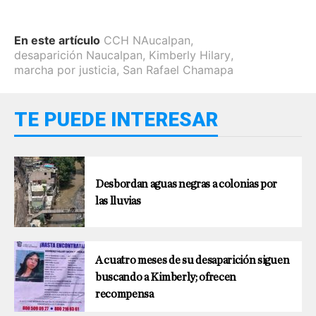
En este artículo
CCH NAucalpan
,
desaparición Naucalpan
,
Kimberly Hilary
,
marcha por justicia
,
San Rafael Chamapa
TE PUEDE INTERESAR
Desbordan aguas negras a colonias por
las lluvias
A cuatro meses de su desaparición siguen
buscando a Kimberly; ofrecen
recompensa