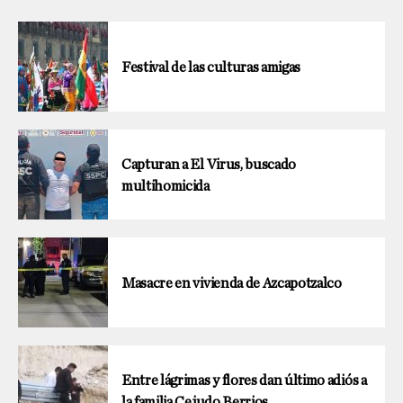
Festival de las culturas amigas
Capturan a El Virus, buscado
multihomicida
Masacre en vivienda de Azcapotzalco
Entre lágrimas y flores dan último adiós a
la familia Cejudo Berrios