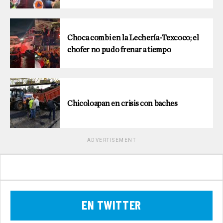
Choca combi en la Lechería-Texcoco; el
chofer no pudo frenar a tiempo
Chicoloapan en crisis con baches
ADVERTISEMENT
EN TWITTER