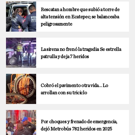
Rescatan a hombre que subió a torre de
alta tensión en Ecatepec; se balanceaba
peligrosamente
La sirena no frenó la tragedia: Se estrella
patrulla y deja 7 heridos
Cobró el pavimento otra vida… Lo
arrollan con su triciclo
Por choques y frenado de emergencia,
dejó Metrobús 782 heridos en 2025