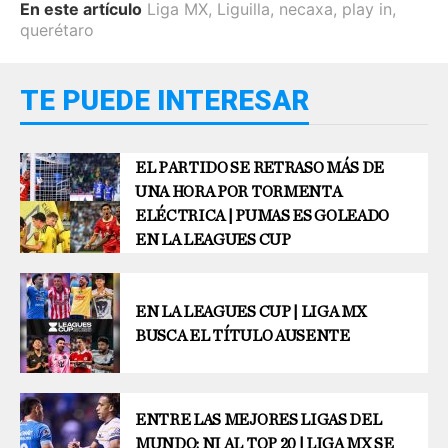
En este artículo
Liga MX
,
Liguilla
,
necaxa
,
play in
,
querétaro
TE PUEDE INTERESAR
EL PARTIDO SE RETRASO MÁS DE
UNA HORA POR TORMENTA
ELÉCTRICA | PUMAS ES GOLEADO
EN LA LEAGUES CUP
EN LA LEAGUES CUP | LIGA MX
BUSCA EL TÍTULO AUSENTE
ENTRE LAS MEJORES LIGAS DEL
MUNDO: NI AL TOP 20 | LIGA MX SE