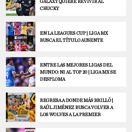
GALAXY QUIERE REVIVIR AL
CHUCKY
EN LA LEAGUES CUP | LIGA MX
BUSCA EL TÍTULO AUSENTE
ENTRE LAS MEJORES LIGAS DEL
MUNDO: NI AL TOP 20 | LIGA MX SE
DESPLOMA
REGRESA A DONDE MÁS BRILLÓ |
RAÚL JIMÉNEZ BUSCA VOLVER A
LOS WOLVES A LA PREMIER