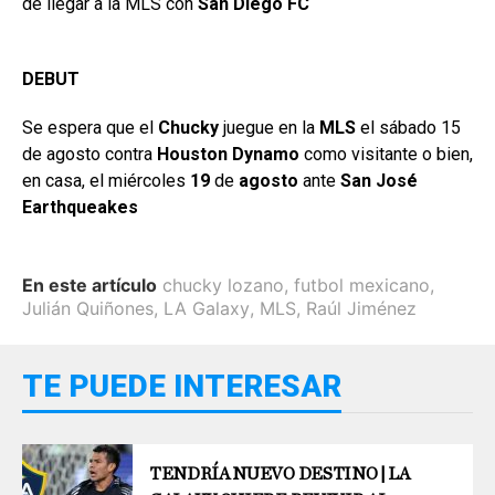
de llegar a la MLS con
San Diego FC
DEBUT
Se espera que el
Chucky
juegue en la
MLS
el sábado 15
de agosto contra
Houston Dynamo
como visitante o bien,
en casa, el miércoles
19
de
agosto
ante
San José
Earthqueakes
En este artículo
chucky lozano
,
futbol mexicano
,
Julián Quiñones
,
LA Galaxy
,
MLS
,
Raúl Jiménez
TE PUEDE INTERESAR
TENDRÍA NUEVO DESTINO | LA