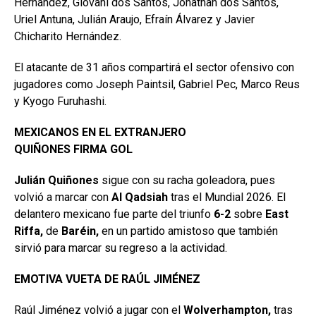
Hernández, Giovani dos Santos, Jonathan dos Santos,
Uriel Antuna, Julián Araujo, Efraín Álvarez y Javier
Chicharito Hernández.
El atacante de 31 años compartirá el sector ofensivo con
jugadores como Joseph Paintsil, Gabriel Pec, Marco Reus
y Kyogo Furuhashi.
MEXICANOS EN EL EXTRANJERO
QUIÑONES FIRMA GOL
Julián Quiñones
sigue con su racha goleadora, pues
volvió a marcar con
Al Qadsiah
tras el Mundial 2026. El
delantero mexicano fue parte del triunfo
6-2
sobre
East
Riffa,
de
Baréin,
en un partido amistoso que también
sirvió para marcar su regreso a la actividad.
EMOTIVA VUETA DE RAÚL JIMÉNEZ
Raúl Jiménez volvió a jugar con el
Wolverhampton,
tras