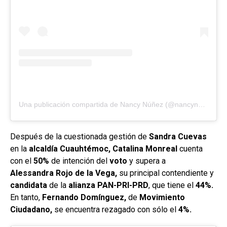
Una publicación compartida de Nancy Núñez (@nancynunez.mx)
Después de la cuestionada gestión de
Sandra Cuevas
en la
alcaldía Cuauhtémoc, Catalina Monreal
cuenta
con el
50%
de intención del
voto
y supera a
Alessandra
Rojo
de la Vega,
su principal contendiente y
candidata
de la
alianza
PAN-PRI-PRD
, que tiene el
44%.
En tanto,
Fernando Domínguez,
de
Movimiento
Ciudadano,
se encuentra rezagado con sólo el
4%.