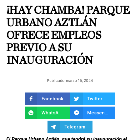
¡HAY CHAMBA! PARQUE
URBANO AZTLÁN
OFRECE EMPLEOS
PREVIO A SU
INAUGURACIÓN
Publicado
marzo 15, 2024
Facebook
Twitter
WhatsApp
Messenger
Telegram
El Parque Urbano Aztlán, que tendrá su inauguración el