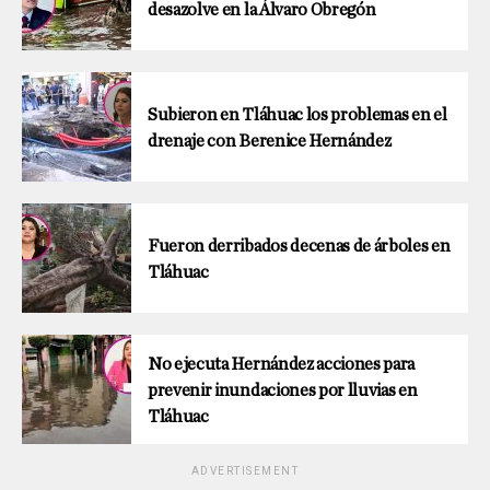
desazolve en la Álvaro Obregón
Subieron en Tláhuac los problemas en el
drenaje con Berenice Hernández
Fueron derribados decenas de árboles en
Tláhuac
No ejecuta Hernández acciones para
prevenir inundaciones por lluvias en
Tláhuac
ADVERTISEMENT