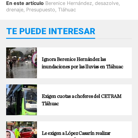
En este artículo
Berenice Hernández
,
desazolve
,
drenaje
,
Presupuesto
,
Tláhuac
TE PUEDE INTERESAR
Ignora Berenice Hernández las
inundaciones por las lluvias en Tláhuac
Exigen cuotas a choferes del CETRAM
Tláhuac
Le exigen a López Casarín realizar