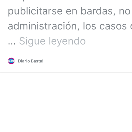
publicitarse en bardas, n
administración, los casos 
Con
…
Sigue leyendo
Lía
Limón,
más
Diario Basta!
de
250
desapariciones
en
Álvaro
Obregón