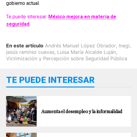
gobierno actual.
Te puede interesar:
México mejora en materia de
seguridad
.
En este artículo
Andrés Manuel López Obrador
,
Inegi
,
jesús ramírez cuevas
,
Luisa María Alcalde Luján
,
Victimización y Percepción sobre Seguridad Pública
TE PUEDE INTERESAR
Aumenta el desempleo y la informalidad