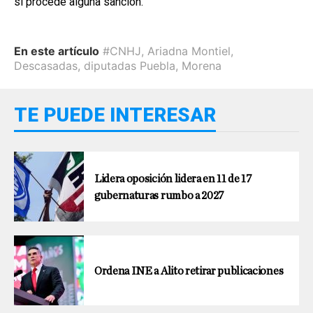
si procede alguna sanción.
En este artículo
#CNHJ
,
Ariadna Montiel
,
Descasadas
,
diputadas Puebla
,
Morena
TE PUEDE INTERESAR
Lidera oposición lidera en 11 de 17
gubernaturas rumbo a 2027
Ordena INE a Alito retirar publicaciones