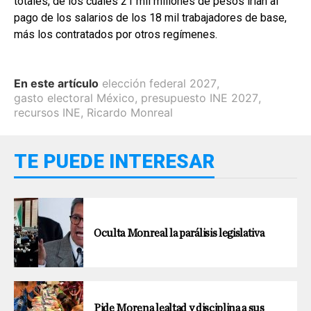
totales, de los cuales 21 mil millones de pesos irían al
pago de los salarios de los 18 mil trabajadores de base,
más los contratados por otros regímenes.
En este artículo
elección federal 2027
,
gasto electoral México
,
presupuesto INE 2027
,
recursos INE
,
Ricardo Monreal
TE PUEDE INTERESAR
Oculta Monreal la parálisis legislativa
Pide Morena lealtad y disciplina a sus