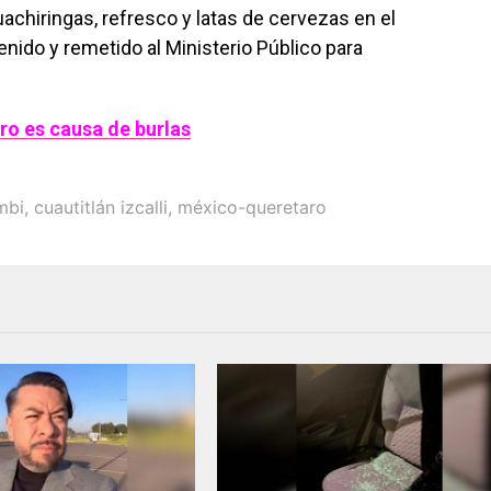
achiringas, refresco y latas de cervezas en el
tenido y remetido al Ministerio Público para
tro es causa de burlas
mbi
,
cuautitlán izcalli
,
méxico-queretaro