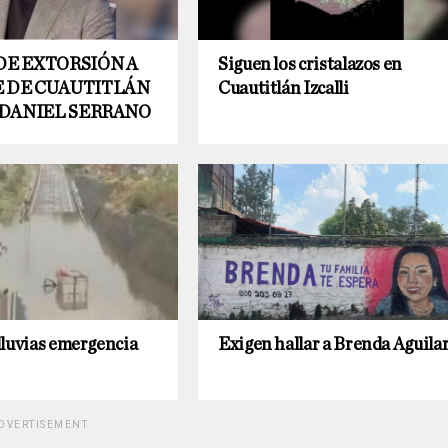
DE EXTORSIÓN A
Siguen los cristalazos en
 DE CUAUTITLÁN
Cuautitlán Izcalli
, DANIEL SERRANO
lluvias emergencia
Exigen hallar a Brenda Aguila
DVERTISEMENT