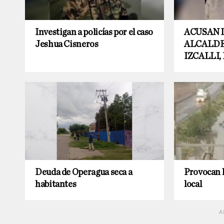
Investigan a policías por el caso
ACUSAN 
Jeshua Cisneros
ALCALDE
IZCALLI
Deuda de Operagua seca a
Provocan 
habitantes
local
A