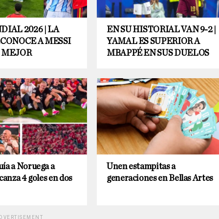
IAL 2026 | LA
EN SU HISTORIAL VAN 9-2 |
ECONOCE A MESSI
YAMAL ES SUPERIOR A
 MEJOR
MBAPPÉ EN SUS DUELOS
ía a Noruega a
Unen estampitas a
lcanza 4 goles en dos
generaciones en Bellas Artes
DVERTISEMENT