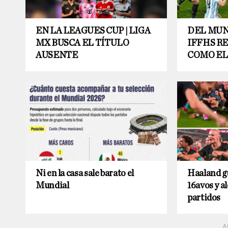
EN LA LEAGUES CUP | LIGA
DEL MUND
MX BUSCA EL TÍTULO
IFFHS R
AUSENTE
COMO EL
Ni en la casa sale barato el
Haaland gu
Mundial
16avos y a
partidos
A