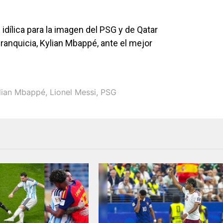
idílica para la imagen del PSG y de Qatar
anquicia, Kylian Mbappé, ante el mejor
lian Mbappé
,
Lionel Messi
,
PSG