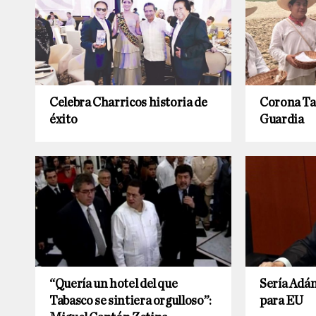
Celebra Charricos historia de
Corona Tap
éxito
Guardia
“Quería un hotel del que
Sería Adán
Tabasco se sintiera orgulloso”:
para EU