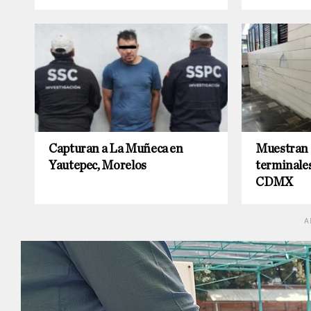
Capturan a La Muñeca en
Muestran
Yautepec, Morelos
terminales
CDMX
A