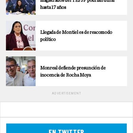
magistrados del TEPJF podrían durar
hasta 17 años
Llegada de Montiel es de reacomodo
político
Monreal defiende presunción de
inocencia de Rocha Moya
ADVERTISEMENT
EN TWITTER