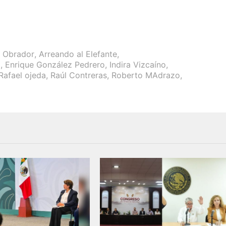
 Obrador
,
Arreando al Elefante
,
a
,
Enrique González Pedrero
,
Indira Vizcaíno
,
Rafael ojeda
,
Raúl Contreras
,
Roberto MAdrazo
,