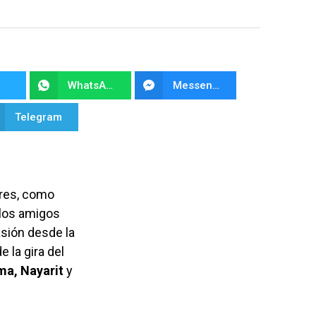
WhatsApp
Messenger
Telegram
ores, como
 los amigos
asión desde la
e la gira del
ma, Nayarit
y