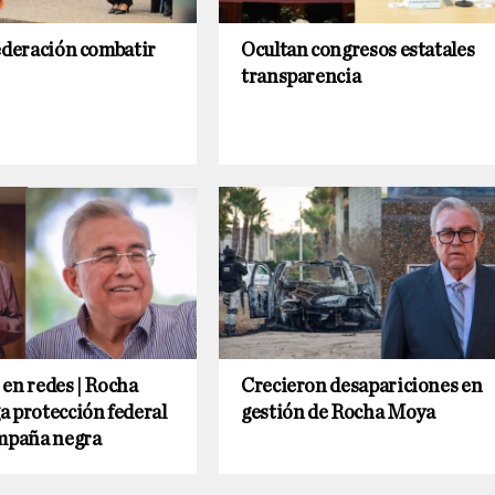
ederación combatir
Ocultan congresos estatales
transparencia
en redes | Rocha
Crecieron desapariciones en
 protección federal
gestión de Rocha Moya
ampaña negra