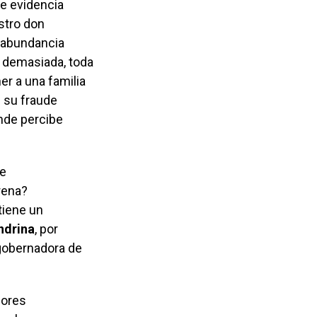
te evidencia
stro don
a abundancia
e demasiada, toda
r a una familia
 su fraude
nde percibe
de
rena?
tiene un
ndrina
, por
 gobernadora de
sores