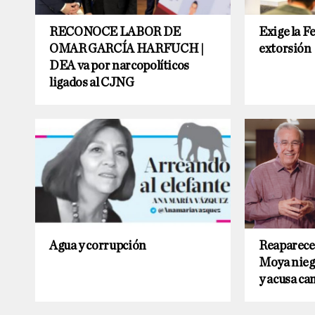
RECONOCE LABOR DE
Exige la F
OMAR GARCÍA HARFUCH |
extorsión
DEA va por narcopolíticos
ligados al CJNG
Agua y corrupción
Reaparece 
Moya niega
y acusa c