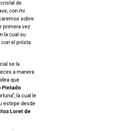
cristal de
ave, con mi
ticaremos sobre
r primera vez
en la cual su
con el priísta
ial se la
deces a manera
 idea que
 Pintado
una”, la cual le
u estirpe desde
itos Loret de