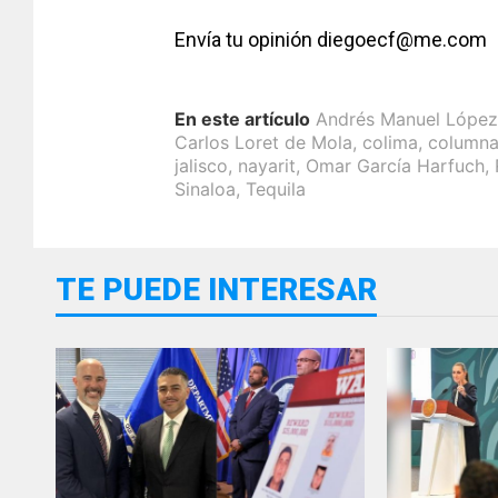
Envía tu opinión diegoecf@me.com
En este artículo
Andrés Manuel López
Carlos Loret de Mola
,
colima
,
column
jalisco
,
nayarit
,
Omar García Harfuch
,
Sinaloa
,
Tequila
TE PUEDE INTERESAR