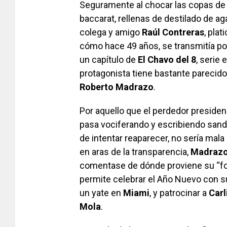
Seguramente al chocar las copas de 
baccarat, rellenas de destilado de ag
colega y amigo
Raúl Contreras
, pla
cómo hace 49 años, se transmitía po
un capítulo de
El Chavo del 8
, serie 
protagonista tiene bastante parecido 
Roberto Madrazo
.
Por aquello que el perdedor presidenc
pasa vociferando y escribiendo san
de intentar reaparecer, no sería mala
en aras de la transparencia,
Madrazo
comentase de dónde proviene su “fort
permite celebrar el Año Nuevo con s
un yate en
Miami
, y patrocinar a
Carl
Mola
.