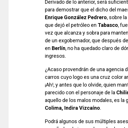
Derivado de lo anterior, será suficien
para demostrar que el dicho del mae
Enrique González Pedrero
, sobre l
que dejó el petróleo en
Tabasco
, fu
vez que alcanza y sobra para mantene
de un exgobernador, que después de
en
Berlín
, no ha quedado claro de dó
ingresos.
¿Acaso provendrán de una agencia 
carros cuyo logo es una cruz color a
¡Ah!, y antes que lo olvide, quien man
parecido con el personaje de la
Chili
aquello de los malos modales, es la
Colima, Indira Vizcaíno
.
Podrá algunos de sus múltiples ase