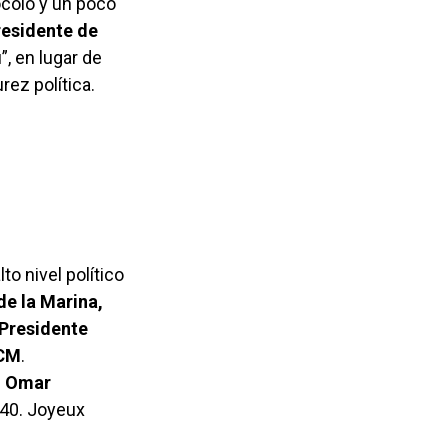
ocolo y un poco
esidente de
ú”, en lugar de
rez política.
to nivel político
de la Marina,
Presidente
CM
.
o, Omar
 40. Joyeux