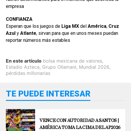
empresa
CONFIANZA
Esperan que los juegos de
Liga MX
del
América
,
Cruz
Azul
y
Atlante
, sirvan para que en unos meses puedan
reportar números más estables
En este artículo
bolsa mexicana de valores
,
Estadio Azteca
,
Grupo Ollamani
,
Mundial 2026
,
pérdidas millonarias
TE PUEDE INTERESAR
VENCE CON AUTORIDAD A SANTOS |
AMÉRICA TOMA LA CIMA DEL AP2026