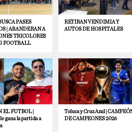
BUSCA PASES
RETIRAN VENDIMIA Y
OS | ABANDERAN A
AUTOS DE HOSPITALES
ONES TRICOLORES
G FOOTBALL
 EL FUTBOL |
Toluca y Cruz Azul | CAMPEÓ
le gana la partida a
DE CAMPEONES 2026
a