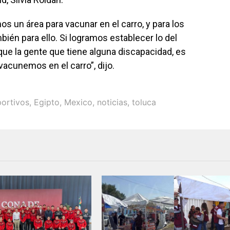
s un área para vacunar en el carro, y para los
ién para ello. Si logramos establecer lo del
rque la gente que tiene alguna discapacidad, es
 vacunemos en el carro”, dijo.
ortivos
,
Egipto
,
Mexico
,
noticias
,
toluca