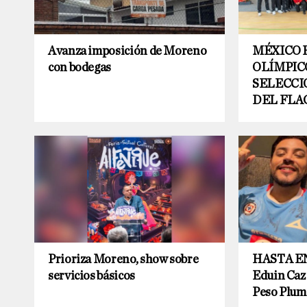
Avanza imposición de Moreno
MÉXICO 
con bodegas
OLÍMPIC
SELECCI
DEL FLA
Prioriza Moreno, show sobre
HASTA EN
servicios básicos
Eduin Caz 
Peso Plum