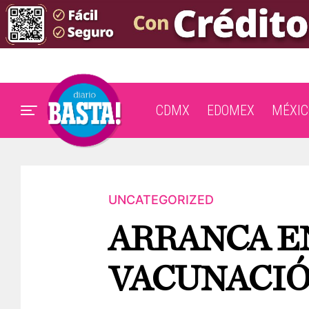
CDMX
EDOMEX
MÉXIC
UNCATEGORIZED
ARRANCA E
VACUNACI