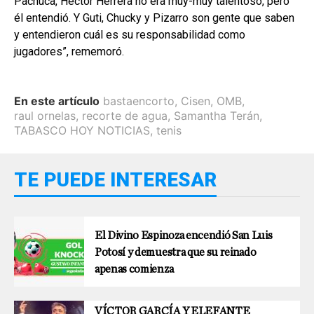
Pachuca, Héctor Herrera no era muy-muy talentoso, pero
él entendió. Y Guti, Chucky y Pizarro son gente que saben
y entendieron cuál es su responsabilidad como
jugadores”, rememoró.
En este artículo
bastaencorto
,
Cisen
,
OMB
,
raul ornelas
,
recorte de agua
,
Samantha Terán
,
TABASCO HOY NOTICIAS
,
tenis
TE PUEDE INTERESAR
El Divino Espinoza encendió San Luis
Potosí y demuestra que su reinado
apenas comienza
VÍCTOR GARCÍA Y ELEFANTE