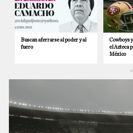
Buscan aferrarse al poder y al
Cowboys y 
fuero
el Azteca 
México
A