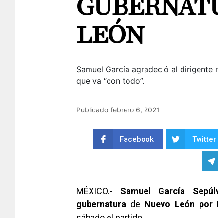
GUBERNATU
LEÓN
Samuel García agradeció al dirigente 
que va “con todo”.
Publicado
febrero 6, 2021
Facebook
Twitter
MÉXICO.-
Samuel García
Sepú
gubernatura
de
Nuevo León por 
sábado el partido.