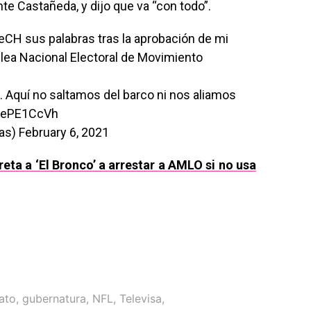
nte Castañeda, y dijo que va “con todo”.
eCH
sus palabras tras la aprobación de mi
lea Nacional Electoral de Movimiento
 Aquí no saltamos del barco ni nos aliamos
AxePE1CcVh
ias)
February 6, 2021
eta a ‘El Bronco’ a arrestar a AMLO si no usa
ato
,
gubernatura
,
NFL
,
Televisa
,