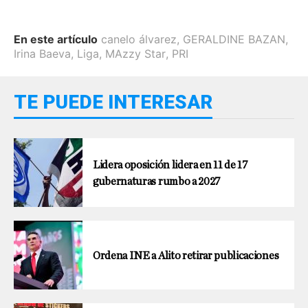
En este artículo
canelo álvarez
,
GERALDINE BAZAN
,
Irina Baeva
,
Liga
,
MAzzy Star
,
PRI
TE PUEDE INTERESAR
Lidera oposición lidera en 11 de 17
gubernaturas rumbo a 2027
Ordena INE a Alito retirar publicaciones