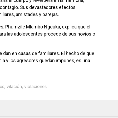
ña el cuerpo y reverbera en la memoria,
 contagio. Sus devastadores efectos
liares, amistades y parejas.
es, Phumzile Mlambo Ngcuka, explica que el
 para las adolescentes procede de sus novios o
se dan en casas de familiares. El hecho de que
cia y los agresores quedan impunes, es una
es
,
vilación
,
violaciones