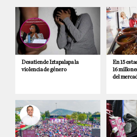
Desatiende Iztapalapa la
En 15 esta
violencia de género
16 millone
del mercad