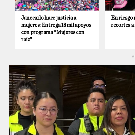
Janecarlo hace justicia a
En riesgo 
mujeres: Entrega 18 mil apoyos
recortes a
con programa “Mujeres con
raíz”
A