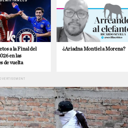
etos a la Final del
¿Ariadna Montiel a Morena?
026 en las
s de vuelta
DVERTISEMENT