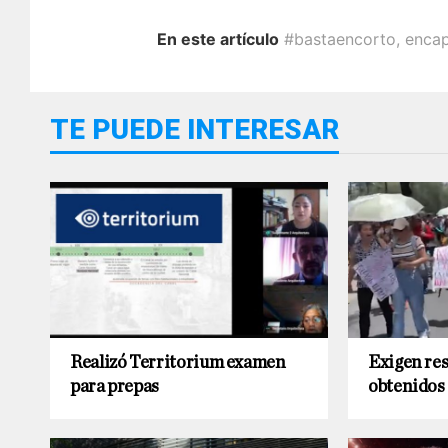
En este artículo
#bastaencorto
,
enca
TE PUEDE INTERESAR
Realizó Territorium examen
Exigen res
para prepas
obtenidos