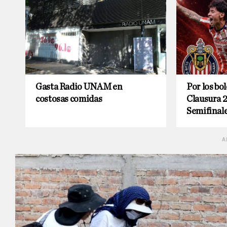
Gasta Radio UNAM en
Por los bol
costosas comidas
Clausura 2
Semifinale
A