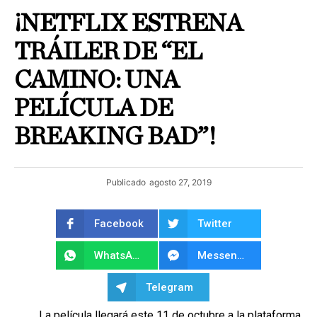
¡NETFLIX ESTRENA
TRÁILER DE “EL
CAMINO: UNA
PELÍCULA DE
BREAKING BAD”!
Publicado
agosto 27, 2019
Facebook
Twitter
WhatsApp
Messenger
Telegram
La película llegará este 11 de octubre a la plataforma.