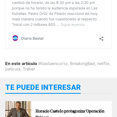
En este artículo
#bastaencorto
,
BreakingBad
,
netflix
,
película
,
Tráiler
TE PUEDE INTERESAR
Horacio Castelo protagoniza ‘Operación