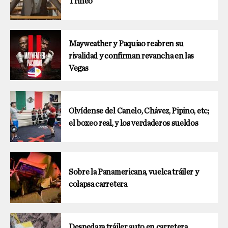
Trineo’
Mayweather y Paquiao reabren su
rivalidad y confirman revancha en las
Vegas
Olvídense del Canelo, Chávez, Pipino, etc;
el boxeo real, y los verdaderos sueldos
Sobre la Panamericana, vuelca tráiler y
colapsa carretera
Despedaza tráiler auto en carretera…