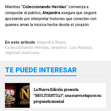
Mientras “
Coleccionando Heridas
” comienza a
conquistar al público,
Alejandra
asegura que seguirá
apostando por interpretar historias que conecten con
quienes aman la música hecha desde el corazón.
En este artículo
Alejandra Rojas
,
Coleccionando Heridas
,
desamor
,
Los Aliados
,
regional mexicano
TE PUEDE INTERESAR
La Nueva Edición presenta
“MULTIESTILO”, una nueva etapa en su
propuesta musical