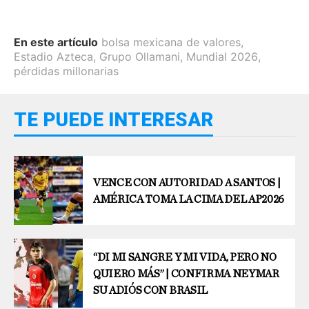
En este artículo
bolsa mexicana de valores
,
Estadio Azteca
,
Grupo Ollamani
,
Mundial 2026
,
pérdidas millonarias
TE PUEDE INTERESAR
VENCE CON AUTORIDAD A SANTOS |
AMÉRICA TOMA LA CIMA DEL AP2026
“DI MI SANGRE Y MI VIDA, PERO NO
QUIERO MÁS” | CONFIRMA NEYMAR
SU ADIÓS CON BRASIL