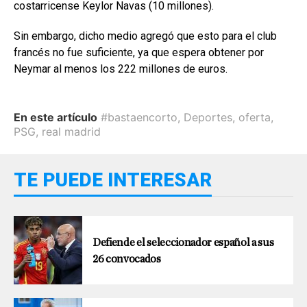
costarricense Keylor Navas (10 millones).
Sin embargo, dicho medio agregó que esto para el club
francés no fue suficiente, ya que espera obtener por
Neymar al menos los 222 millones de euros.
En este artículo
#bastaencorto
,
Deportes
,
oferta
,
PSG
,
real madrid
TE PUEDE INTERESAR
Defiende el seleccionador español a sus
26 convocados