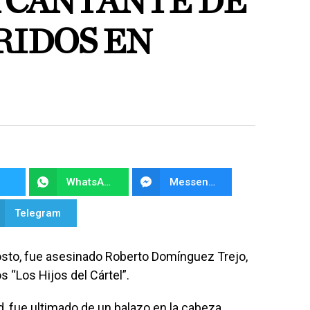
A CANTANTE DE
IDOS EN
WhatsApp
Messenger
Telegram
osto, fue asesinado Roberto Domínguez Trejo,
s “Los Hijos del Cártel”.
, fue ultimado de un balazo en la cabeza