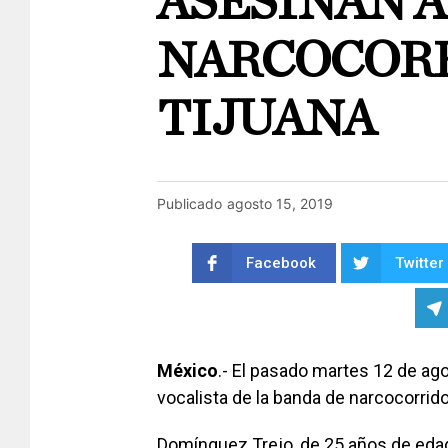
ASESINAN 
NARCOCORR
TIJUANA
Publicado
agosto 15, 2019
Facebook
Twitter
México
.- El pasado martes 12 de ag
vocalista de la banda de narcocorrido
Domínguez Trejo, de 25 años de edad