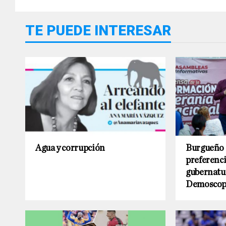
TE PUEDE INTERESAR
Agua y corrupción
Burgueño 
preferenci
gubernatu
Demoscop