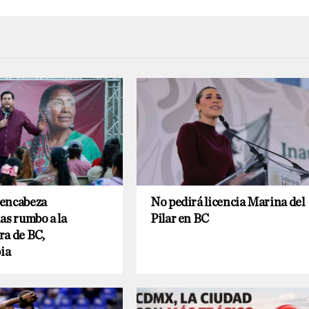
encabeza
No pedirá licencia Marina del
as rumbo a la
Pilar en BC
ra de BC,
ia